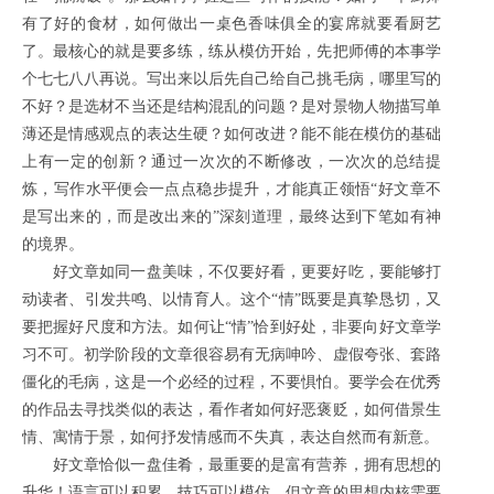
有了好的食材，如何做出一桌色香味俱全的宴席就要看厨艺
了。最核心的就是要多练，练从模仿开始，先把师傅的本事学
个七七八八再说。写出来以后先自己给自己挑毛病，哪里写的
不好？是选材不当还是结构混乱的问题？是对景物人物描写单
薄还是情感观点的表达生硬？如何改进？能不能在模仿的基础
上有一定的创新？通过一次次的不断修改，一次次的总结提
炼，写作水平便会一点点稳步提升，才能真正领悟“好文章不
是写出来的，而是改出来的”深刻道理，最终达到下笔如有神
的境界。
好文章如同一盘美味，不仅要好看，更要好吃，要能够打
动读者、引发共鸣、以情育人。这个“情”既要是真挚恳切，又
要把握好尺度和方法。如何让“情”恰到好处，非要向好文章学
习不可。初学阶段的文章很容易有无病呻吟、虚假夸张、套路
僵化的毛病，这是一个必经的过程，不要惧怕。要学会在优秀
的作品去寻找类似的表达，看作者如何好恶褒贬，如何借景生
情、寓情于景，如何抒发情感而不失真，表达自然而有新意。
好文章恰似一盘佳肴，最重要的是富有营养，拥有思想的
升华！语言可以积累，技巧可以模仿，但文章的思想内核需要