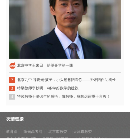
北京中学王来田：盼望开学第一课
北京九中 谷晓光:孩子，小头爸爸陪着你——关怀陪伴助成长
2
特级教师李秋明：4条学好数学的建议
3
特级教师于漪60年的感悟：做教师，身教远远重于言教！
4
友情链接
教育部
阳光高考网
北京市教委
天津市教委