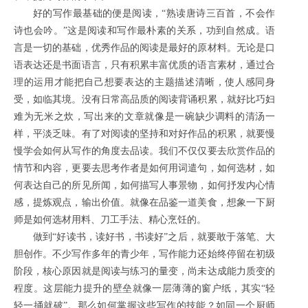
好的写作最基础的便是阅读，“熟读唐诗三百首，不会作
诗也会吟。”这是阅读和写作最朴素的关系，功到自然成。语
言是一切的基础，优秀作品的阅读是最好的原材料。无论是口
语表达还是书面语言，只有积累丰富优质的语言素材，通过合
理的运用才能把自己想要表达的主题描述清晰，使人感同身
受，如临其境。没有日常高品质的阅读背诵积累，就好比巧妇
难为无米之炊，写出来的文章就像是一碗缺少调料的清汤一
样，平淡乏味。有了对阅读的坚持和对好作品的积累，就要慢
慢学会如何从写作的角度去品读。我们不仅仅要去欣赏作品的
情节和内容，更要去思考作者是如何用词遣句，如何选材，如
何表达自己的所见所闻，如何描写人事景物，如何抒发内心情
感，提炼观点，输出价值。就像在品鉴一道美食，想象一下厨
师是如何选材用料、刀工手法、精心烹饪的。
做到“好读书，读好书，书读好”之后，就要敢于落笔、大
胆创作。不少写作多年的青少年，写作能力还始终停留在初级
阶段，核心原因就是阅读与练习的量变，尚未达成能力质变的
程度。这层能力提升的壁垒就像一层薄薄的窗户纸，其实“轻
轻一捅就破”。那么如何掌握这些写作的技能？如同一个厨师