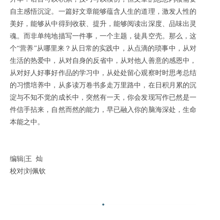
自主感悟沉淀。一篇好文章能够蕴含人生的道理，激发人性的
美好，能够从中得到收获、提升，能够阅读出深度、品味出灵
魂。而非单纯地描写一件事，一个主题，徒具空壳。那么，这
个“营养”从哪里来？从日常的实践中，从点滴的琐事中，从对
生活的热爱中，从对自身的反省中，从对他人善意的感恩中，
从对好人好事好作品的学习中，从处处留心观察时时思考总结
的习惯培养中，从多读万卷书多走万里路中，在日积月累的沉
淀与不知不觉的成长中，突然有一天，你会发现写作已然是一
件信手拈来，自然而然的能力，早已融入你的脑海深处，生命
本能之中。
编辑|王 灿
校对|刘佩钦