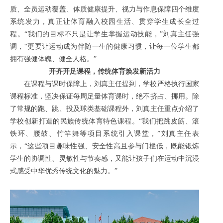
质、全员运动覆盖、体质健康提升、视力与作息保障四个维度
系统发力，真正让体育融入校园生活、贯穿学生成长全过
程。“我们的目标不只是让学生掌握运动技能，”刘真主任强
调，“更要让运动成为伴随一生的健康习惯，让每一位学生都
拥有强健体魄、健全人格。”
开齐开足课程，传统体育焕发新活力
在课程与课时保障上，刘真主任提到，学校严格执行国家
课程标准，坚决保证每周足量体育课时，绝不挤占、挪用。除
了常规的跑、跳、投及球类基础课程外，刘真主任重点介绍了
学校创新打造的民族传统体育特色课程。“我们把跳皮筋、滚
铁环、腰鼓、竹竿舞等项目系统引入课堂，”刘真主任表
示，“这些项目趣味性强、安全性高且参与门槛低，既能锻炼
学生的协调性、灵敏性与节奏感，又能让孩子们在运动中沉浸
式感受中华优秀传统文化的魅力。”