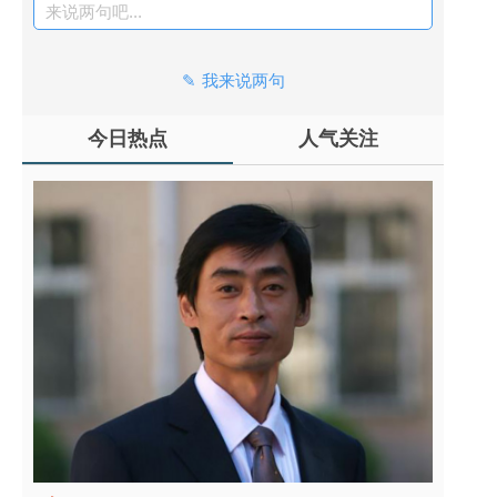
来说两句吧...
我来说两句
今日热点
人气关注