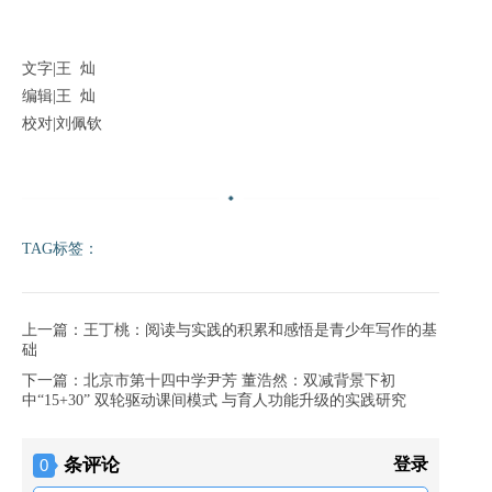
文字|王 灿
编辑|王 灿
校对|刘佩钦
TAG标签：
上一篇：王丁桃：阅读与实践的积累和感悟是青少年写作的基
础
下一篇：北京市第十四中学尹芳 董浩然：双减背景下初
中“15+30” 双轮驱动课间模式 与育人功能升级的实践研究
条评论
登录
0