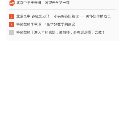
北京中学王来田：盼望开学第一课
北京九中 谷晓光:孩子，小头爸爸陪着你——关怀陪伴助成长
2
特级教师李秋明：4条学好数学的建议
3
特级教师于漪60年的感悟：做教师，身教远远重于言教！
4
友情链接
教育部
阳光高考网
北京市教委
天津市教委
北京市教育考试院
天津招考资讯网
丰台区招生考试中心
西城区招生考试中心
海淀区招生考试中心
朝阳区招生考试中心
关于我们
|
联系我们
|
免责声明
|
加入我们
|
我要投稿
|
广告服务
京ICP备16019097号-1