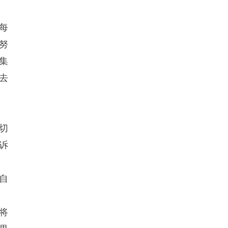
每
努
集
去
切
诉
自
将