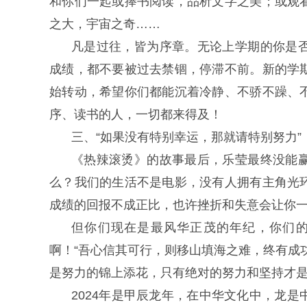
和你们一起或捧书阅读，品析文字之美；或观
之大，宇宙之奇……
凡是过往，皆为序章。无论上学期的你是
成绩，都不要被过去禁锢，停滞不前。新的学
始转动，希望你们都能沉着冷静、不骄不躁、
序、读书的人，一切都来得及！
三、“如果没有特别幸运，那就请特别努力”
《热辣滚烫》的故事最后，乐莹最终没能
么？我们的生活不是电影，没有人拥有主角光
成绩的回报不成正比，也许挫折和失意会让你
但你们现在是最风华正茂的年纪，你们
啊！“吾心信其可行，则移山填海之难，终有成
是努力的锦上添花，只有绝对的努力和坚持才
2024年是甲辰龙年，在中华文化中，龙