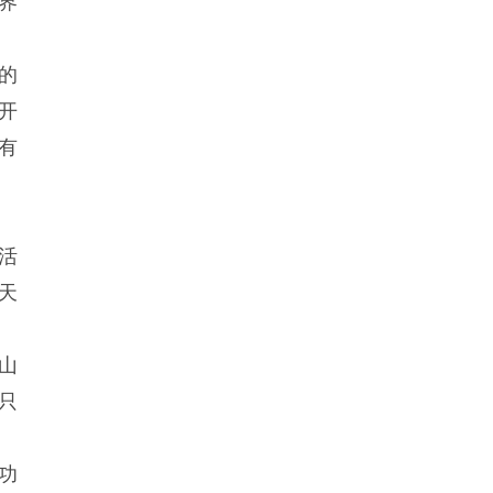
界
的
开
有
活
天
山
只
功