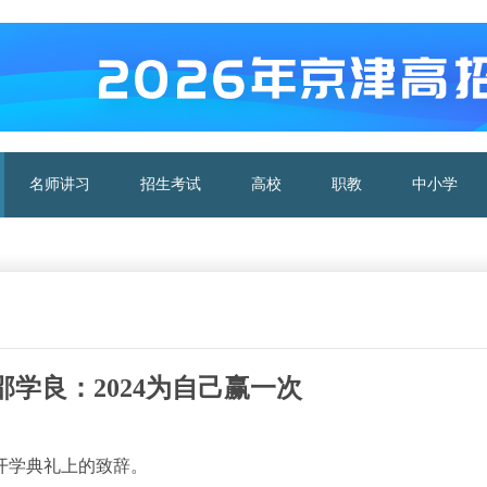
名师讲习
招生考试
高校
职教
中小学
学良：2024为自己赢一次
开学典礼上的致辞。