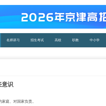
名师讲习
招生考试
高校
职教
中小学
任意识
的家庭、对国家负责。