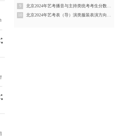
9
北京2024年艺考播音与主持类统考考生分数分布（本科）
10
北京2024年艺考表（导）演类服装表演方向统考考生分数分布（本科）
学
准
密
生
招