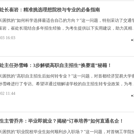
处长崔岩：精准挑选理想院校与专业的必备指南
长困扰的“如何科学选择最适合自己的方向？”这一问题，特别采访了交通
崔岩，崔处长现结合多年招生经验，为考生提供以下实用建议，助力其精
3 16:03
处主任孙雪峰：3步解锁高职自主招生“换赛道”秘籍！
长困扰的“高职自主招生后如何转专业？”这一问题，对首都经济贸易大学
孙雪峰进行了专访。希望详通过细解读学校的自主招生转专业政策，为考
和指导。
2 11:44
生主管乔卉：毕业即就业？揭秘“订单培养”如何直通名企！
长困扰的“职业院校毕业生如何顺利步入职场？”这一问题，对首钢工学院