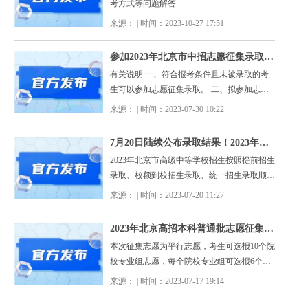
考方式等问题解答
来源： | 时间：2023-10-27 17:51
参加2023年北京市中招志愿征集录取的学校名单
有关说明 一、符合报考条件且未被录取的考
生可以参加志愿征集录取。 二、拟参加志愿
征集录取的考生须于7月31日8∶30—16∶30登录
来源： | 时间：2023-07-30 10:22
北京教育考试院网站填报征集志愿。 三、志
愿征集学校地址、联系电话、专业信息、报考
7月20日陆续公布录取结果！2023年北京中招各批次录取日程安排公布
条件及特殊说明等内容详见《2023年北京市高
2023年北京市高级中等学校招生按照提前招生
级中等学校招生简章》。 四、专业名称前
录取、校额到校招生录取、统一招生录取顺
有“*”号标记的，仅限专业加试期间已经通过
序，采取网上录取方式进行。
该专业加试的考生报考。 五、志愿征集录取
来源： | 时间：2023-07-20 11:27
结果查询时间：8月1日12∶00。
2023年北京高招本科普通批志愿征集将于18日8时开始 39所院校招生计划1328人
本次征集志愿为平行志愿，考生可选报10个院
校专业组志愿，每个院校专业组可选报6个专
业，并填报是否服从院校专业组内专业调剂选
来源： | 时间：2023-07-17 19:14
项。本次征集志愿的招生院校共计39所，招生
计划1328人。