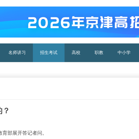
名师讲习
招生考试
高校
职教
中小学
的？
，教育部展开答记者问。