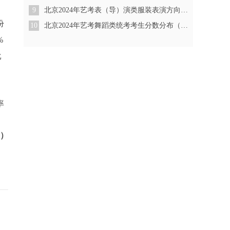
9
北京2024年艺考表（导）演类服装表演方向统考考生分数分布（本科）
份
10
北京2024年艺考舞蹈类统考考生分数分布（本科）
%
比
率
男）