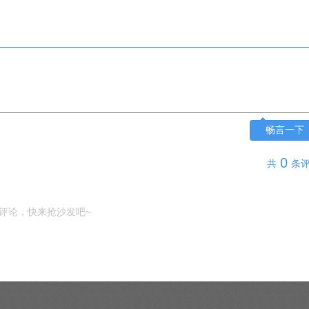
畅言一下
0
共
条
评论，快来抢沙发吧~