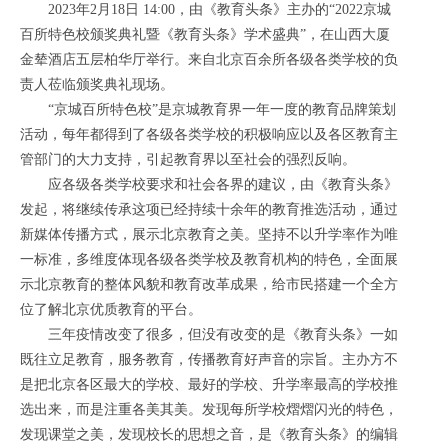
2023年2月18日 14:00，由《教育头条》主办的“2022京城
百所特色校颁奖典礼暨《教育头条》学术盛典”，在山西大厦
金辇酒店五层柏华厅举行。来自北京百余所各级各类学校的负
责人莅临颁奖典礼现场。
“京城百所特色校”是京城教育界一年一度的教育品牌策划
活动，每年都得到了各级各类学校的积极响应以及各区教育主
管部门的大力支持，引起教育界以至社会的强烈反响。
应各级各类学校要求和社会各界的建议，由《教育头条》
发起，将继续传承这项已经持续十余年的教育推选活动，通过
新媒体传播方式，展示北京教育之美。坚持不以升学率作为唯
一标准，多维度体现各级各类学校及教育机构的特色，全面展
示北京教育的整体风貌和教育改革成果，给市民搭建一个全方
位了解北京优质教育的平台。
三年疫情改变了很多，但没有改变的是《教育头条》一如
既往立足教育，服务教育，传播教育好声音的宗旨。主办方不
是把北京各区最大的学校、最好的学校、升学率最高的学校推
选出来，而是注重各美其美。发现每所学校熠熠闪光的特色，
发现课堂之美，发现校长的思想之音，是《教育头条》的编辑