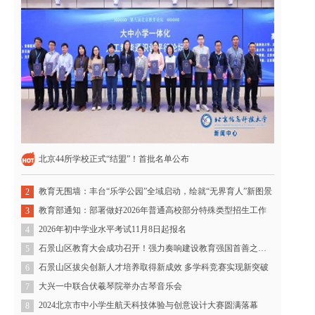
北京44所学校正式“结盟”！首批名单公布
教育无围墙：丰台“乐学公园”全域启动，绘就“无界育人”新图景
2
教育部通知：部署做好2026年普通高校部分特殊类型招生工作
3
2026年初中学业水平考试11月8日起报名
4
石景山区教育大会成功召开！强力奏响建设教育强国首善之区石景山篇章
5
石景山区拔尖创新人才培养取得新成效 多学科竞赛实现新突破
6
大兴一中联合伏羲琴院举办古琴音乐会
7
2024北京市中小学生航天科技体验与创意设计大赛圆满落幕
8