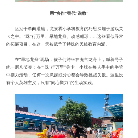
用“协作”替代“说教”
区别于单向灌输，龙泉雾小学将教育的巧思深埋于游戏关
卡之中。“珠”行万里、旱地龙舟、动感颠球……这些看似寻常
的拓展项目，在这一天被赋予了特殊的民族教育内涵。
在“旱地龙舟”现场，孩子们跨坐在充气龙舟上，喊着号子
统一脚步节奏；在“‘珠’行万里”关卡，小球在每人手中的半管
中接力滚动，任何一次急躁或分心都会导致挑战失败。这里没
有个人英雄主义，只有“同心聚力”的生动实践。