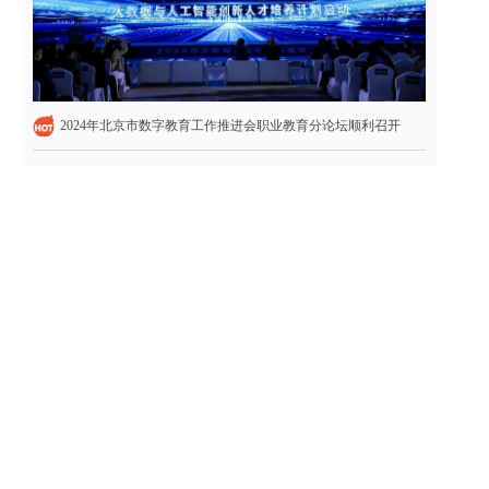
2024年北京市数字教育工作推进会职业教育分论坛顺利召开
2020年北京市高等职业教育自主招生实施办法公布
2
北京市职业院校“一校一品”德育品牌复评工作会举行 16所职校施行“职业素养护照”
3
刚刚！今年北京高考专科（高职）录取控制分数线出炉
4
2019年北京市新增33个高等职业教育专业
5
进一步推进职业教育信息化发展
6
第二批现代学徒制试点单位名单公布
7
友情链接
教育部
阳光高考网
北京市教委
天津市教委
北京市教育考试院
天津招考资讯网
丰台区招生考试中心