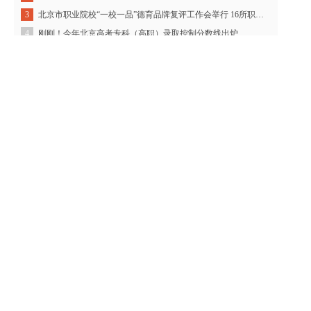
北京市职业院校“一校一品”德育品牌复评工作会举行 16所职校施行“职业素养护照”
3
刚刚！今年北京高考专科（高职）录取控制分数线出炉
4
2019年北京市新增33个高等职业教育专业
5
进一步推进职业教育信息化发展
6
第二批现代学徒制试点单位名单公布
7
友情链接
教育部
阳光高考网
北京市教委
天津市教委
北京市教育考试院
天津招考资讯网
丰台区招生考试中心
西城区招生考试中心
海淀区招生考试中心
朝阳区招生考试中心
关于我们
|
联系我们
|
免责声明
|
加入我们
|
我要投稿
|
广告服务
京ICP备16019097号-1