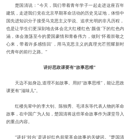
楚国清说：“今天，我们带着青年学子一起走进这座百年
建筑，走进我们党在北京早期革命活动的历史见证地，体悟中
国先进知识分子接受马克思主义学说、追求光明的非凡历程，
也是让学生们更深刻地去体会北大红楼红色‘颜值’下的红色内
涵，体会激荡至今的爱国豪情和青春伟力，做到‘怀着崇敬之
心来，带着许多感悟回’，用马克思主义的真理光芒照耀新时
代青年的前行之路。”
讲好思政课要有“故事思维”
天边不如身边,道理不如故事。用好“故事思维”，能让思政
课更有“滋味儿”。
红楼先辈中的李大钊、陈独秀、毛泽东等代表人物的革命
故事，在中国广为人知，楚国清将这些革命故事作为课堂导入
的重点内容。
“讲好‘转向’是讲好红色前辈革命故事的关键词。”楚国清