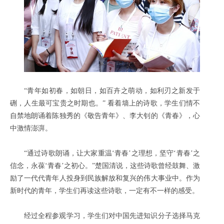
“青年如初春，如朝日，如百卉之萌动，如利刃之新发于
硎，人生最可宝贵之时期也。” 看着墙上的诗歌，学生们情不
自禁地朗诵着陈独秀的《敬告青年》、李大钊的《青春》，心
中激情澎湃。
“通过诗歌朗诵，让大家重温‘青春’之理想，坚守‘青春’之
信念，永葆‘青春’之初心。”楚国清说，这些诗歌曾经鼓舞、激
励了一代代青年人投身到民族解放和复兴的伟大事业中。作为
新时代的青年，学生们再读这些诗歌，一定有不一样的感受。
经过全程参观学习，学生们对中国先进知识分子选择马克