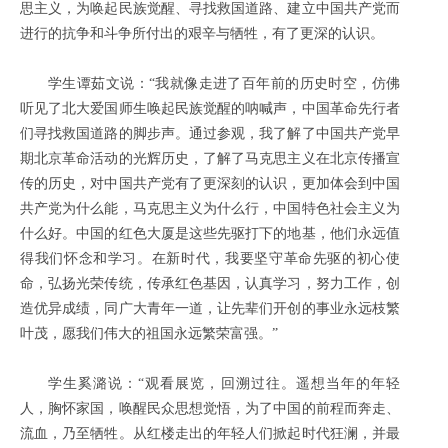
思主义，为唤起民族觉醒、寻找救国道路、建立中国共产党而
进行的抗争和斗争所付出的艰辛与牺牲，有了更深的认识。
学生谭茹文说：“我就像走进了百年前的历史时空，仿佛
听见了北大爱国师生唤起民族觉醒的呐喊声，中国革命先行者
们寻找救国道路的脚步声。通过参观，我了解了中国共产党早
期北京革命活动的光辉历史，了解了马克思主义在北京传播宣
传的历史，对中国共产党有了更深刻的认识，更加体会到中国
共产党为什么能，马克思主义为什么行，中国特色社会主义为
什么好。中国的红色大厦是这些先驱打下的地基，他们永远值
得我们怀念和学习。在新时代，我要坚守革命先驱的初心使
命，弘扬光荣传统，传承红色基因，认真学习，努力工作，创
造优异成绩，同广大青年一道，让先辈们开创的事业永远枝繁
叶茂，愿我们伟大的祖国永远繁荣富强。”
学生奚潞说：“观看展览，回溯过往。遥想当年的年轻
人，胸怀家国，唤醒民众思想觉悟，为了中国的前程而奔走、
流血，乃至牺牲。从红楼走出的年轻人们掀起时代狂澜，并最