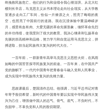
终挽救民族危亡。他们的行为和业绩令我心潮澎湃。从北大红
楼到长辛店，马克思主义从书本理论走向社会现实，从大学教
室逐步走向工厂车间，恰似一片燎原之火，照亮了晦暗的夜
空，也照亮了中国前行的道路。我在沉浸体验中重温峥嵘岁
月，感受有血有肉、大爱无疆的革命先驱形象，缅怀革命先烈
的丰功伟绩，使我受到了很大的教育。我决心继承和弘扬革命
先驱的崇高精神和品格，努力学习和自觉运用马克思主义，拼
搏进取，担当起民族伟大复兴的时代大任。”
一百年前，一群新青年高举马克思主义思想火炬，在风雨
如晦的中国苦苦探寻民族复兴的前途。一百年来，在中国共产
党的旗帜下，一代代中国青年把青春奋斗融入党和人民事业，
成为实现中华民族伟大复兴的先锋力量。
思政课最后，楚国清作总结。他强调，习近平总书记对青
年寄予殷切希望，新时代的中国青年要以实现中华民族伟大复
兴为己任，增强做中国人的志气、骨气、底气，不负时代，不
负韶华，不辜负党和人民的殷切期望。