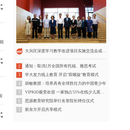
挑
智能
止
大兴区深度学习教学改进项目实施交流会成功召开
2
通知：取消2月全国所有托福、雅思考试
3
学大发力线上教育 开启“双螺旋”教育模式
4
胡敏教授：培养具有全球胜任力的中国青少年
5
VIPKID最受欢迎 一家独占55%在线少儿英语市场份额
国
6
思源教育研究院举行名誉院长聘任仪式
公
7
新东方开启共享模式