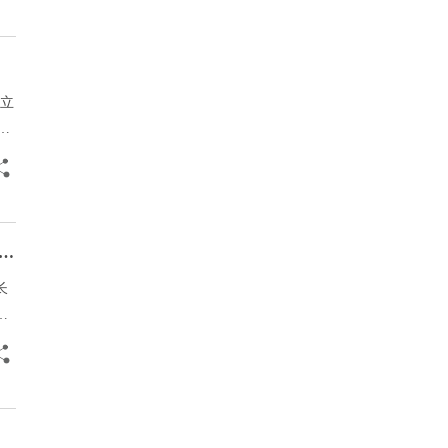
日立
小
限公
和
：香港城市大学建筑与土木工程专业（高就业率｜科研培养完善｜全球升学通道）
长
持
。
为