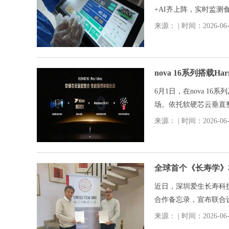
+AI齐上阵，实时监
案，每一步流转都清清
来源： | 时间：2026-06-0
nova 16系列搭载
6月1日，在nova 16系
场。依托软硬芯云垂直整
习、社交创作、影音体
来源： | 时间：2026-06-0
活。“好用”更“爱用”
全球首个《长寿学》
近日，深圳爱生长寿科
合作备忘录，宣布联合
养体系，并同步搭建国
来源： | 时间：2026-06-0
持单位深度参与本次合