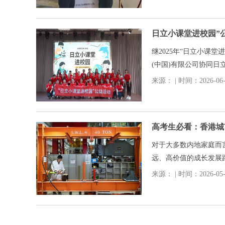
索迈入系统化、学科化
日立小课堂进校园”
继2025年“日立小课堂
(中国)有限公司协同日
课堂进校园”活动,在上
来源： | 时间：2026-06-0
司总经理蛎崎忠康等高层
STEAM*1科学课程直
对于大多数内地家庭而
远、高价值的成长发展
续深造提升的上升空间
来源： | 时间：2026-05-2
而香港城市大学建筑学
内地高考生打造了一条