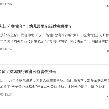
清晰表达观点，这场变革不仅重塑了课堂形态，也给一线师生带来了新的
9 17:04
遇上“守护童年”：幼儿园里AI该站在哪里？
、科技部等五部门联合印发《“人工智能+教育”行动计划》，提出“促进人工
26年全国学前教育宣传月主题定为“共同守护数字时代的童年”，明确提醒防
和同伴交往等。
9 16:57
 加多宝持续践行教育公益责任担当
至。千万学子执笔逐梦，奔赴人生重要考场。值此高考季，加多宝联合中
“加多宝·学子情公益基金”开展系列公益行动，通过爱心助考、暖心关怀、
种形式，为广大考生及师生群体送去支持与鼓励，以实际行动护航青春梦
6 15:37
会温度。