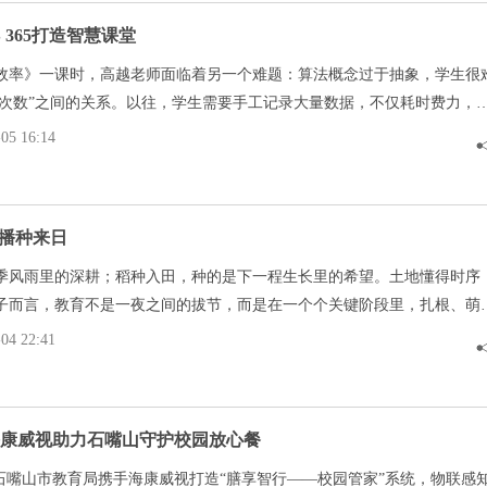
 365打造智慧课堂
效率》一课时，高越老师面临着另一个难题：算法概念过于抽象，学生很
执行次数”之间的关系。以往，学生需要手工记录大量数据，不仅耗时费力，
时间分析结论。
5 16:14
播种来日
季风雨里的深耕；稻种入田，种的是下一程生长里的希望。土地懂得时序
子而言，教育不是一夜之间的拔节，而是在一个个关键阶段里，扎根、萌
次积累，都是日后的收获；每一次启蒙，都是未来的播种。
4 22:41
海康威视助力石嘴山守护校园放心餐
，石嘴山市教育局携手海康威视打造“膳享智行——校园管家”系统，物联感