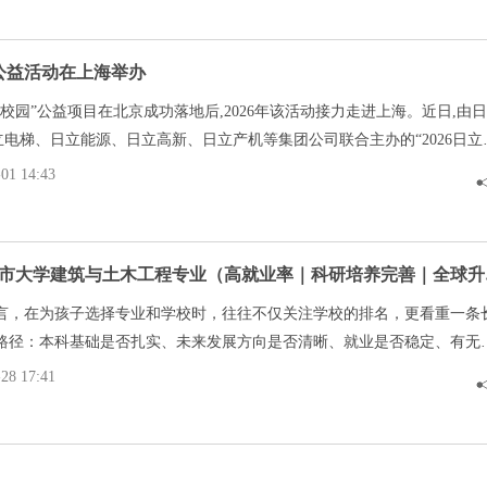
、国际化的全新阶段。
公益活动在上海举办
进校园”公益项目在北京成功落地后,2026年该活动接力走进上海。近日,由
立电梯、日立能源、日立高新、日立产机等集团公司联合主办的“2026日立
海市崇明区圆沙小学举行。日立集团中国总代表汤次善麿、日立(中国)有
1 14:43
领导携员工志愿者团队入校,以“捐赠+授课”的形式,将科技环保教育资源
接送入课堂。
高考生必看
言，在为孩子选择专业和学校时，往往不仅关注学校的排名，更看重一条
路径：本科基础是否扎实、未来发展方向是否清晰、就业是否稳定、有无
。在这些现实考量下，建筑与土木工程这一学科，始终具备其独特的优势
8 17:41
及土木工程学系（ACE），依托独特区位优势与前沿的国际化教育理念，
兼顾稳健就业与高端上升空间的黄金培养路径。