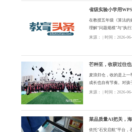
省级实验小学用WPS
在教授五年级《算法的
理解“问题规模”与“
容易出错，导致最后没
来源： | 时间：2026-06-0
芒种至，收获过往也
麦浪归仓，收的是上一
成长也自有节奏。对孩
芽、舒展、向上。每一
来源： | 时间：2026-06-0
菜品质量AI把关，
依托“石安启航”平台