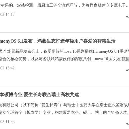
测食材采购、农残检测、后厨加工等全流程环节，为每样食材建立专属电子
楚楚、有据可查。
2 14:17
HarmonyOS 6.1发布，鸿蒙生态打造年轻用户喜爱的智慧生活
列及全场景新品发布会上，备受期待的nova 16系列搭载HarmonyOS 6.1重磅
合的核心优势，以及与各领域鸿蒙伙伴的深度共创，nova 16 系列在智
验、游戏娱乐四大核心场景实现体验跃升，打造年轻用户喜爱的智慧生
2 13:42
的鸿蒙生态，正让鸿蒙手机成为更多年轻用户数字生活中的“随身搭子”。
本硕博专业 爱生长寿联合瑞士高校共建
技有限公司（以下简称 “爱生长寿”）与瑞士中医药大学在瑞士正式签署战
设立全球首个《长寿学》专业，构建覆盖本科、硕士、博士的全链条人才
际化长寿学教育与科研转化平台。广西长寿科技重点实验室作为核心科研
2 11:54
作，这一全球首创的产学研融合模式，标志着长寿科学正式从分散的学术