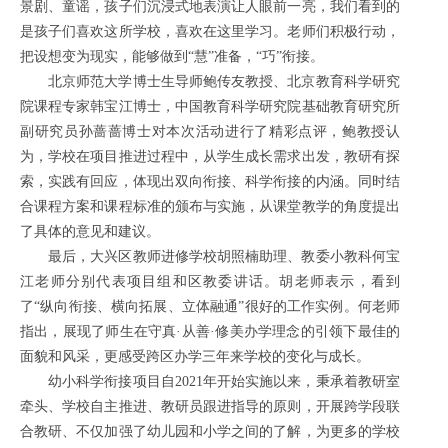
景剧、童谣，孩子们沉浸式地表演让人眼前一亮，我们看到的
是孩子们喜欢这所学校，喜欢在这里学习。老师们积极行动，
把设想变为现实，能够做到“慧”准备，“巧”衔接。
北京师范大学博士生导师鲍传友教授、北京教育科学研究
院课程专家韩宝江博士，中国教育科学研究院基础教育研究所
副研究员孙蔷蔷博士对本次活动进行了精彩点评，
鲍教授
认
为，学校在项目推进过程中，从学生成长需求出发，教研有探
索，实践有回应，体现出双向衔接、科学衔接的内涵。同时结
合课程方案和课程标准的颁布与实施，从课堂教学的角度提出
了具体的意见和建议。
最后，大兴区教师进修学校胡照楠助理、教委小教科何宝
江老师分别代表项目组和区教委讲话。胡老师表示，看到
了“纵向衔接、横向拓展、立体融通”很好的工作实例。何老师
指出，展现了师生在守真·从善·修美办学理念的引领下最佳的
面貌和风采，更感受跨区办学三年来学校的变化与成长。
幼小科学衔接项目自2021年开始实施以来，秉承着教研室
牵头、学校自主推进、教研员跟进指导的原则，开展跨学段联
合教研、不仅加强了幼儿园和小学之间的了解，为更多的学校