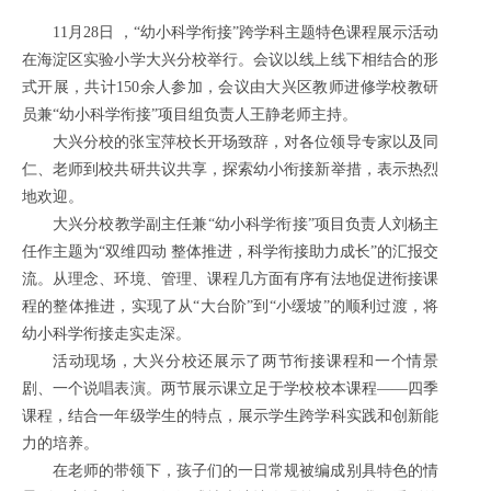
11月28日 ，“幼小科学衔接”跨学科主题特色课程展示活动
在海淀区实验小学大兴分校举行。会议以线上线下相结合的形
式开展，共计150余人参加，会议由大兴区教师进修学校教研
员兼“幼小科学衔接”项目组负责人王静老师主持。
大兴分校的张宝萍校长开场致辞，对各位领导专家以及同
仁、老师到校共研共议共享，探索幼小衔接新举措，表示热烈
地欢迎。
大兴分校教学副主任兼“幼小科学衔接”项目负责人刘杨主
任作主题为“双维四动 整体推进，科学衔接助力成长”的汇报交
流。从理念、环境、管理、课程几方面有序有法地促进衔接课
程的整体推进，实现了从“大台阶”到“小缓坡”的顺利过渡，将
幼小科学衔接走实走深。
活动现场，大兴分校还展示了两节衔接课程和一个情景
剧、一个说唱表演。两节展示课立足于学校校本课程——四季
课程，结合一年级学生的特点，展示学生跨学科实践和创新能
力的培养。
在老师的带领下，孩子们的一日常规被编成别具特色的情