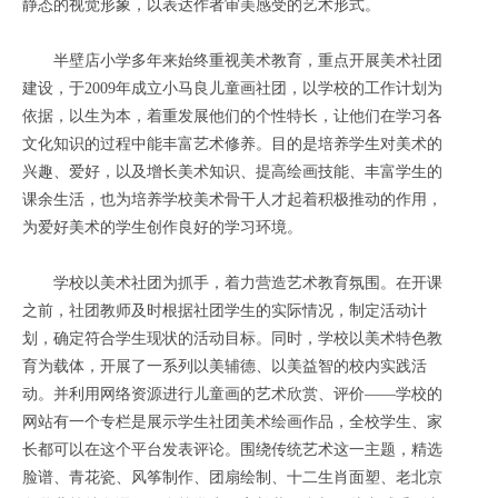
静态的视觉形象，以表达作者审美感受的艺术形式。
半壁店小学多年来始终重视美术教育，重点开展美术社团
建设，于2009年成立小马良儿童画社团，以学校的工作计划为
依据，以生为本，着重发展他们的个性特长，让他们在学习各
文化知识的过程中能丰富艺术修养。目的是培养学生对美术的
兴趣、爱好，以及增长美术知识、提高绘画技能、丰富学生的
课余生活，也为培养学校美术骨干人才起着积极推动的作用，
为爱好美术的学生创作良好的学习环境。
学校以美术社团为抓手，着力营造艺术教育氛围。在开课
之前，社团教师及时根据社团学生的实际情况，制定活动计
划，确定符合学生现状的活动目标。同时，学校以美术特色教
育为载体，开展了一系列以美辅德、以美益智的校内实践活
动。并利用网络资源进行儿童画的艺术欣赏、评价——学校的
网站有一个专栏是展示学生社团美术绘画作品，全校学生、家
长都可以在这个平台发表评论。围绕传统艺术这一主题，精选
脸谱、青花瓷、风筝制作、团扇绘制、十二生肖面塑、老北京