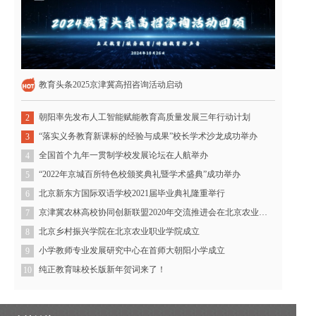
教育头条2025京津冀高招咨询活动启动
朝阳率先发布人工智能赋能教育高质量发展三年行动计划
2
“落实义务教育新课标的经验与成果”校长学术沙龙成功举办
3
全国首个九年一贯制学校发展论坛在人航举办
4
“2022年京城百所特色校颁奖典礼暨学术盛典”成功举办
5
北京新东方国际双语学校2021届毕业典礼隆重举行
6
京津冀农林高校协同创新联盟2020年交流推进会在北京农业职业学院召开
7
北京乡村振兴学院在北京农业职业学院成立
8
小学教师专业发展研究中心在首师大朝阳小学成立
9
纯正教育味校长版新年贺词来了！
10