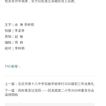
色美育办学成果，全方位彰显五育融合育人实效。
文字｜余 琳 李梓萌
拍摄｜李孟奇
剪辑｜赵 敏
编辑｜周 静
校对｜李梓萌
TAG标签：
上一篇：北京市第十八中学实验学校举行2026届初三毕业典礼
下一篇：风衔童音过花田——回龙观第二小学2026仲夏音乐会
温情唱响