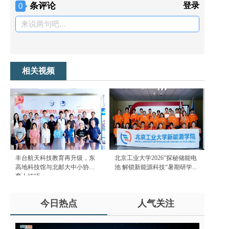
条评论
登录
0
来说两句吧...
相关视频
丰台航天科技教育再升级，东
北京工业大学2026”探秘储能电
高地科技馆与北邮大中小协同
池 解锁新能源科技“暑期研学...
育人结硕...
今日热点
人气关注