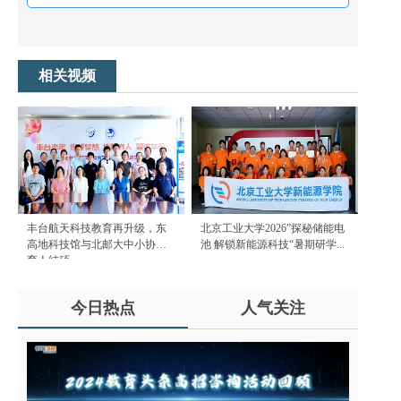
相关视频
丰台航天科技教育再升级，东
北京工业大学2026”探秘储能电
高地科技馆与北邮大中小协同
池 解锁新能源科技“暑期研学...
育人结硕...
今日热点
人气关注