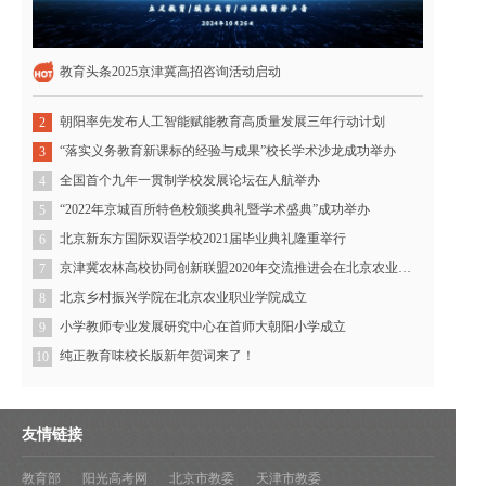
教育头条2025京津冀高招咨询活动启动
朝阳率先发布人工智能赋能教育高质量发展三年行动计划
2
“落实义务教育新课标的经验与成果”校长学术沙龙成功举办
3
全国首个九年一贯制学校发展论坛在人航举办
4
“2022年京城百所特色校颁奖典礼暨学术盛典”成功举办
5
北京新东方国际双语学校2021届毕业典礼隆重举行
6
京津冀农林高校协同创新联盟2020年交流推进会在北京农业职业学院召开
7
北京乡村振兴学院在北京农业职业学院成立
8
小学教师专业发展研究中心在首师大朝阳小学成立
9
纯正教育味校长版新年贺词来了！
10
友情链接
教育部
阳光高考网
北京市教委
天津市教委