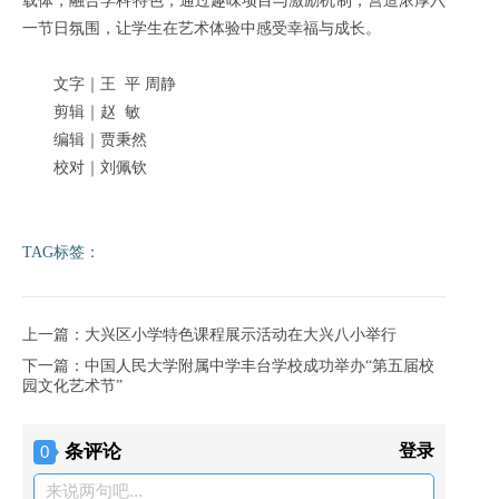
载体，融合学科特色，通过趣味项目与激励机制，营造浓厚六
一节日氛围，让学生在艺术体验中感受幸福与成长。
文字｜王 平 周静
剪辑｜赵 敏
编辑
｜贾秉然
校对
｜刘佩钦
TAG标签：
上一篇：大兴区小学特色课程展示活动在大兴八小举行
下一篇：中国人民大学附属中学丰台学校成功举办“第五届校
园文化艺术节”
条评论
登录
0
来说两句吧...