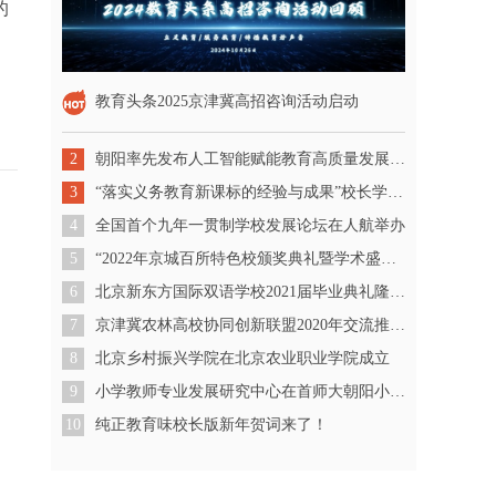
的
教育头条2025京津冀高招咨询活动启动
2
朝阳率先发布人工智能赋能教育高质量发展三年行动计划
3
“落实义务教育新课标的经验与成果”校长学术沙龙成功举办
4
全国首个九年一贯制学校发展论坛在人航举办
5
“2022年京城百所特色校颁奖典礼暨学术盛典”成功举办
6
北京新东方国际双语学校2021届毕业典礼隆重举行
7
京津冀农林高校协同创新联盟2020年交流推进会在北京农业职业学院召开
8
北京乡村振兴学院在北京农业职业学院成立
9
小学教师专业发展研究中心在首师大朝阳小学成立
10
纯正教育味校长版新年贺词来了！