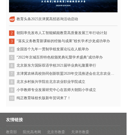
教育头条2025京津冀高招咨询活动启动
朝阳率先发布人工智能赋能教育高质量发展三年行动计划
2
“落实义务教育新课标的经验与成果”校长学术沙龙成功举办
3
全国首个九年一贯制学校发展论坛在人航举办
4
“2022年京城百所特色校颁奖典礼暨学术盛典”成功举办
5
北京新东方国际双语学校2021届毕业典礼隆重举行
6
京津冀农林高校协同创新联盟2020年交流推进会在北京农业职业学院召开
7
北京乡村振兴学院在北京农业职业学院成立
8
小学教师专业发展研究中心在首师大朝阳小学成立
9
纯正教育味校长版新年贺词来了！
10
友情链接
教育部
阳光高考网
北京市教委
天津市教委