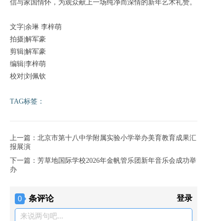
信与家国情怀，为观众献上一场纯净而深情的新年艺术礼赞。
文字|余琳 李梓萌
拍摄|解军豪
剪辑|解军豪
编辑|李梓萌
校对|刘佩钦
TAG标签：
上一篇：北京市第十八中学附属实验小学举办美育教育成果汇
报展演
下一篇：芳草地国际学校2026年金帆管乐团新年音乐会成功举
办
条评论
登录
0
来说两句吧...