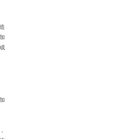
造
加
成
加
，