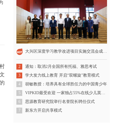
为
大兴区深度学习教学改进项目实施交流会成功召开
村
2
通知：取消2月全国所有托福、雅思考试
文
3
学大发力线上教育 开启“双螺旋”教育模式
的
4
胡敏教授：培养具有全球胜任力的中国青少年
5
VIPKID最受欢迎 一家独占55%在线少儿英语市场份额
6
思源教育研究院举行名誉院长聘任仪式
7
新东方开启共享模式